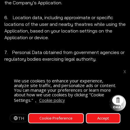
the Company’s Application.
6. Location data, including approximate or specific
locations of the user and nearby theatres while using the
Application, based on your location settings on the
Application or device.
7. Personal Data obtained from government agencies or
regulatory bodies exercising legal authority.
X
The Company generally collects Personal Data directly
from the Data Subject, with the exception of some cases
We use cookies to enhance your experience,
analyze site traffic, and personalize ads or content.
where the Company may collect Personal Data from
You can manage your preferences or learn more
other sources only after acquiring legally required
about how we use cookies by clicking "Cookie
Settings."
,
Cookie policy
consent from you, unless the Company has a legally
permitted necessity or is legally permitted to collect,
ค้นหาภาพยนตร์
AT
เลือกโรงภาพยนตร์
use or disclose Personal Data.
TH
Cookie Preference
Accept
รอบฉาย
If the Data Subject is a minor, the Company will comply